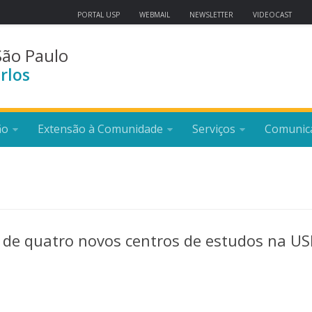
PORTAL USP
WEBMAIL
NEWSLETTER
VIDEOCAST
São Paulo
rlos
ão
Extensão à Comunidade
Serviços
Comunic
o de quatro novos centros de estudos na US