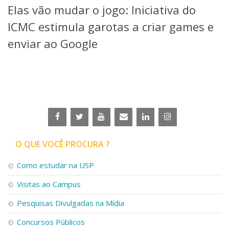
Elas vão mudar o jogo: Iniciativa do
Telefones e Mapas
Pessoas
ICMC estimula garotas a criar games e
Ensino
enviar ao Google
Graduação
Pós-Graduação
Educação a distância
Cursos de Extensão
Pesquisa e Inovação
Linhas de Pesquisa
Centros, Núcleos e Projetos em Rede
Pós-doutorado
O QUE VOCÊ PROCURA ?
Iniciação Científica
Transferência de Tecnologia
Como estudar na USP
Empresas Juniores
Extensão à Comunidade
Visitas ao Campus
Projetos, Programas e Cursos
Pesquisas Divulgadas na Mídia
Artes, Cultura e Esportes
Museus e Espaços Interativos
Concursos Públicos