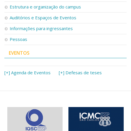
Serviços
Estrutura e organização do campus
Bibliotecas
Auditórios e Espaços de Eventos
Apoio ao Estudante
Segurança, Trânsito e Prevenção
Informações para ingressantes
RH, Administrativo e Financeiro
Outros serviços
Pessoas
Comunicação
EVENTOS
Assessorias e Mídias
Aplicativos e Sites
Jornal da USP
Agenda de Eventos
[+] Agenda de Eventos
[+] Defesas de teses
Defesa de Teses