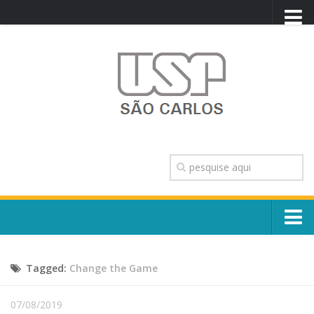
PORTAL USP
WEBMAIL
NEWSLETTER
VIDEOCAST
SISTEMAS USP
TRANSPARÊNCIA
OUVIDORIA
CONTATO
Sobre o Campus
ENGLISH
Tagged:
Change the Game
Escola, Institutos e Órgãos
Conselho Gestor e Dirigentes
Núcleos e Comissões
07/08/2019
História e Números