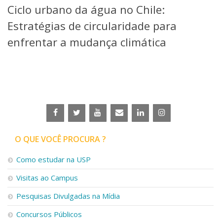
Ciclo urbano da água no Chile:
Telefones e Mapas
Pessoas
Estratégias de circularidade para
Ensino
enfrentar a mudança climática
Graduação
Pós-Graduação
Educação a distância
Cursos de Extensão
Pesquisa e Inovação
Linhas de Pesquisa
Centros, Núcleos e Projetos em Rede
Pós-doutorado
O QUE VOCÊ PROCURA ?
Iniciação Científica
Transferência de Tecnologia
Como estudar na USP
Empresas Juniores
Extensão à Comunidade
Visitas ao Campus
Projetos, Programas e Cursos
Pesquisas Divulgadas na Mídia
Artes, Cultura e Esportes
Museus e Espaços Interativos
Concursos Públicos