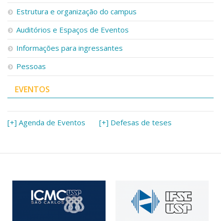
Serviços
Estrutura e organização do campus
Bibliotecas
Auditórios e Espaços de Eventos
Apoio ao Estudante
Segurança, Trânsito e Prevenção
Informações para ingressantes
RH, Administrativo e Financeiro
Outros serviços
Pessoas
Comunicação
EVENTOS
Assessorias e Mídias
Aplicativos e Sites
Jornal da USP
Agenda de Eventos
[+] Agenda de Eventos
[+] Defesas de teses
Defesa de Teses