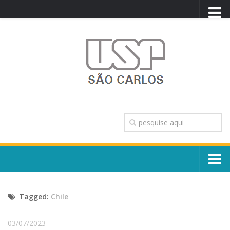
PORTAL USP
WEBMAIL
NEWSLETTER
VIDEOCAST
SISTEMAS USP
TRANSPARÊNCIA
OUVIDORIA
CONTATO
Sobre o Campus
ENGLISH
Tagged:
Chile
Escola, Institutos e Órgãos
Conselho Gestor e Dirigentes
Núcleos e Comissões
03/07/2023
História e Números