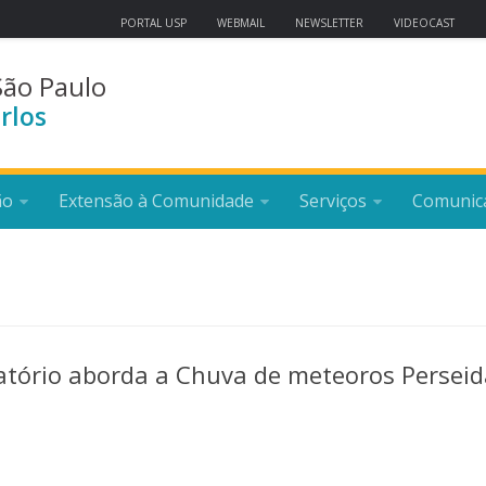
PORTAL USP
WEBMAIL
NEWSLETTER
VIDEOCAST
São Paulo
rlos
ão
Extensão à Comunidade
Serviços
Comunic
vatório aborda a Chuva de meteoros Persei