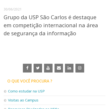
Serviços
30/06/2021
Bibliotecas
Apoio ao Estudante
Grupo da USP São Carlos é destaque
Segurança, Trânsito e Prevenção
em competição internacional na área
RH, Administrativo e Financeiro
Outros serviços
de segurança da informação
Comunicação
Assessorias e Mídias
Aplicativos e Sites
Jornal da USP
Agenda de Eventos
Defesa de Teses
O QUE VOCÊ PROCURA ?
Como estudar na USP
Visitas ao Campus
Pesquisas Divulgadas na Mídia