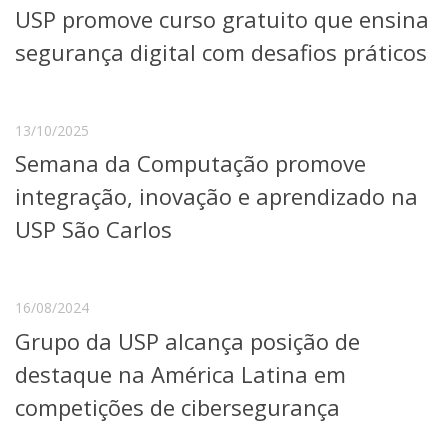
USP promove curso gratuito que ensina
Telefones e Mapas
Pessoas
segurança digital com desafios práticos
Ensino
Graduação
Pós-Graduação
13/10/2025
Educação a distância
Semana da Computação promove
Cursos de Extensão
integração, inovação e aprendizado na
Pesquisa e Inovação
Linhas de Pesquisa
USP São Carlos
Centros, Núcleos e Projetos em Rede
Pós-doutorado
Iniciação Científica
Transferência de Tecnologia
16/08/2024
Empresas Juniores
Grupo da USP alcança posição de
Extensão à Comunidade
destaque na América Latina em
Projetos, Programas e Cursos
competições de cibersegurança
Artes, Cultura e Esportes
Museus e Espaços Interativos