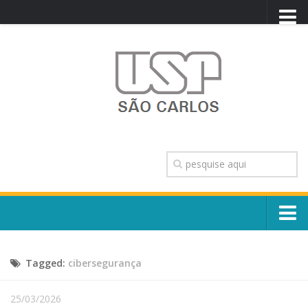
PORTAL USP
WEBMAIL
NEWSLETTER
VIDEOCAST
SISTEMAS USP
TRANSPARÊNCIA
OUVIDORIA
CONTATO
Sobre o Campus
ENGLISH
Tagged:
cibersegurança
Escola, Institutos e Órgãos
Conselho Gestor e Dirigentes
Núcleos e Comissões
25/03/2026
História e Números