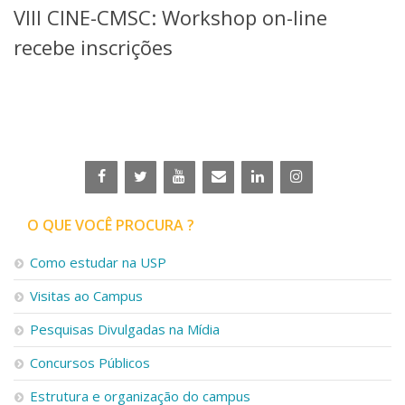
VIII CINE-CMSC: Workshop on-line
Telefones e Mapas
Pessoas
recebe inscrições
Ensino
Graduação
Pós-Graduação
Educação a distância
Cursos de Extensão
Pesquisa e Inovação
Linhas de Pesquisa
Centros, Núcleos e Projetos em Rede
O QUE VOCÊ PROCURA ?
Pós-doutorado
Iniciação Científica
Como estudar na USP
Transferência de Tecnologia
Visitas ao Campus
Empresas Juniores
Extensão à Comunidade
Pesquisas Divulgadas na Mídia
Projetos, Programas e Cursos
Concursos Públicos
Artes, Cultura e Esportes
Museus e Espaços Interativos
Estrutura e organização do campus