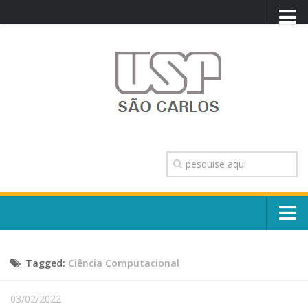
PORTAL USP
WEBMAIL
NEWSLETTER
VIDEOCAST
SISTEMAS USP
TRANSPARÊNCIA
OUVIDORIA
CONTATO
Sobre o Campus
ENGLISH
Tagged:
Ciência Computacional
Escola, Institutos e Órgãos
Conselho Gestor e Dirigentes
Núcleos e Comissões
03/02/2022
História e Números