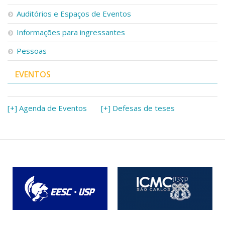
Serviços
Auditórios e Espaços de Eventos
Bibliotecas
Apoio ao Estudante
Informações para ingressantes
Segurança, Trânsito e Prevenção
Pessoas
RH, Administrativo e Financeiro
Outros serviços
EVENTOS
Comunicação
Assessorias e Mídias
Aplicativos e Sites
[+] Agenda de Eventos
[+] Defesas de teses
Jornal da USP
Agenda de Eventos
Defesa de Teses