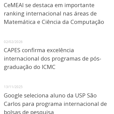
CeMEAI se destaca em importante
Telefones e Mapas
Pessoas
ranking internacional nas áreas de
Ensino
Matemática e Ciência da Computação
Graduação
Pós-Graduação
Educação a distância
Cursos de Extensão
02/02/2026
CAPES confirma excelência
Pesquisa e Inovação
Linhas de Pesquisa
internacional dos programas de pós-
Centros, Núcleos e Projetos em Rede
graduação do ICMC
Pós-doutorado
Iniciação Científica
Transferência de Tecnologia
Empresas Juniores
13/11/2025
Extensão à Comunidade
Google seleciona aluno da USP São
Projetos, Programas e Cursos
Carlos para programa internacional de
Artes, Cultura e Esportes
Museus e Espaços Interativos
bolsas de pesquisa