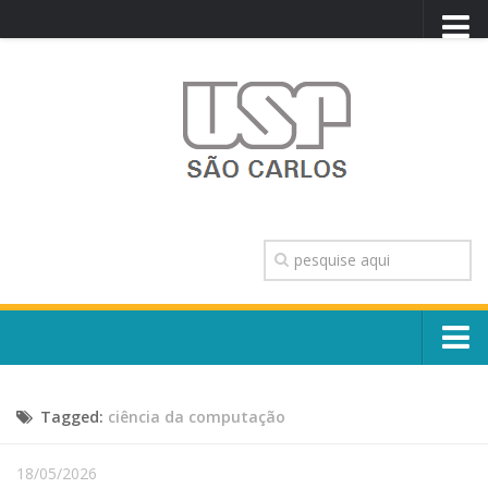
PORTAL USP
WEBMAIL
NEWSLETTER
VIDEOCAST
SISTEMAS USP
TRANSPARÊNCIA
OUVIDORIA
CONTATO
Sobre o Campus
ENGLISH
Tagged:
ciência da computação
Escola, Institutos e Órgãos
Conselho Gestor e Dirigentes
Núcleos e Comissões
18/05/2026
História e Números