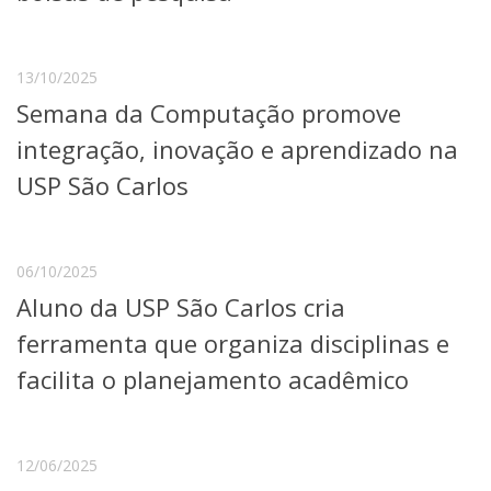
Serviços
Bibliotecas
Apoio ao Estudante
13/10/2025
Segurança, Trânsito e Prevenção
Semana da Computação promove
RH, Administrativo e Financeiro
Outros serviços
integração, inovação e aprendizado na
Comunicação
USP São Carlos
Assessorias e Mídias
Aplicativos e Sites
Jornal da USP
Agenda de Eventos
06/10/2025
Defesa de Teses
Aluno da USP São Carlos cria
ferramenta que organiza disciplinas e
facilita o planejamento acadêmico
12/06/2025