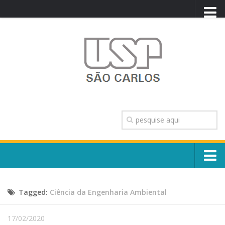
PORTAL USP
WEBMAIL
NEWSLETTER
VIDEOCAST
SISTEMAS USP
TRANSPARÊNCIA
OUVIDORIA
CONTATO
Sobre o Campus
ENGLISH
Tagged:
Ciência da Engenharia Ambiental
Escola, Institutos e Órgãos
Conselho Gestor e Dirigentes
Núcleos e Comissões
17/02/2020
História e Números