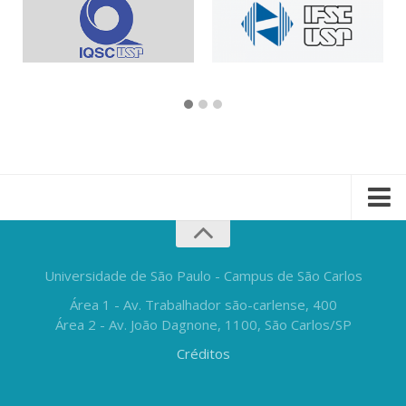
Universidade de São Paulo - Campus de São Carlos
Área 1 - Av. Trabalhador são-carlense, 400
Área 2 - Av. João Dagnone, 1100, São Carlos/SP
Créditos