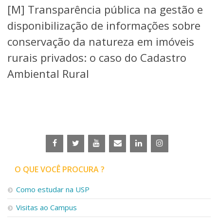
[M] Transparência pública na gestão e
Telefones e Mapas
Pessoas
disponibilização de informações sobre
Ensino
conservação da natureza em imóveis
Graduação
rurais privados: o caso do Cadastro
Pós-Graduação
Educação a distância
Ambiental Rural
Cursos de Extensão
Pesquisa e Inovação
Linhas de Pesquisa
Centros, Núcleos e Projetos em Rede
Pós-doutorado
Iniciação Científica
Transferência de Tecnologia
Empresas Juniores
O QUE VOCÊ PROCURA ?
Extensão à Comunidade
Projetos, Programas e Cursos
Como estudar na USP
Artes, Cultura e Esportes
Visitas ao Campus
Museus e Espaços Interativos