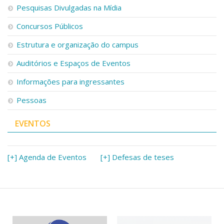
Serviços
Pesquisas Divulgadas na Mídia
Bibliotecas
Concursos Públicos
Apoio ao Estudante
Segurança, Trânsito e Prevenção
Estrutura e organização do campus
RH, Administrativo e Financeiro
Outros serviços
Auditórios e Espaços de Eventos
Comunicação
Informações para ingressantes
Assessorias e Mídias
Pessoas
Aplicativos e Sites
Jornal da USP
Agenda de Eventos
EVENTOS
Defesa de Teses
[+] Agenda de Eventos
[+] Defesas de teses