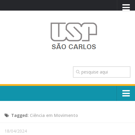
PORTAL USP
WEBMAIL
NEWSLETTER
VIDEOCAST
SISTEMAS USP
TRANSPARÊNCIA
OUVIDORIA
CONTATO
Sobre o Campus
ENGLISH
Tagged:
Ciência em Movimento
Escola, Institutos e Órgãos
Conselho Gestor e Dirigentes
Núcleos e Comissões
18/04/2024
História e Números