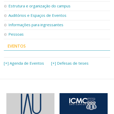
Serviços
Estrutura e organização do campus
Bibliotecas
Auditórios e Espaços de Eventos
Apoio ao Estudante
Segurança, Trânsito e Prevenção
Informações para ingressantes
RH, Administrativo e Financeiro
Outros serviços
Pessoas
Comunicação
EVENTOS
Assessorias e Mídias
Aplicativos e Sites
Jornal da USP
Agenda de Eventos
[+] Agenda de Eventos
[+] Defesas de teses
Defesa de Teses