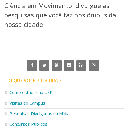
Ciência em Movimento: divulgue as
Telefones e Mapas
Pessoas
pesquisas que você faz nos ônibus da
Ensino
nossa cidade
Graduação
Pós-Graduação
Educação a distância
Cursos de Extensão
Pesquisa e Inovação
Linhas de Pesquisa
Centros, Núcleos e Projetos em Rede
Pós-doutorado
O QUE VOCÊ PROCURA ?
Iniciação Científica
Transferência de Tecnologia
Como estudar na USP
Empresas Juniores
Extensão à Comunidade
Visitas ao Campus
Projetos, Programas e Cursos
Pesquisas Divulgadas na Mídia
Artes, Cultura e Esportes
Museus e Espaços Interativos
Concursos Públicos