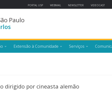
PORTAL USP
WEBMAIL
NEWSLETTER
VIDEOCAST
São Paulo
rlos
ão
Extensão à Comunidade
Serviços
Comunic
 dirigido por cineasta alemão