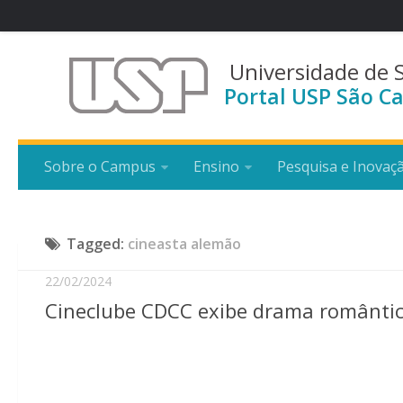
Universidade de 
Portal USP São Ca
Sobre o Campus
Ensino
Pesquisa e Inovaç
Tagged:
cineasta alemão
22/02/2024
Cineclube CDCC exibe drama romântico