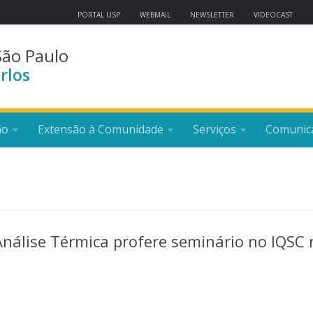
PORTAL USP
WEBMAIL
NEWSLETTER
VIDEOCAST
São Paulo
rlos
ão
Extensão à Comunidade
Serviços
Comunic
Análise Térmica profere seminário no IQSC 