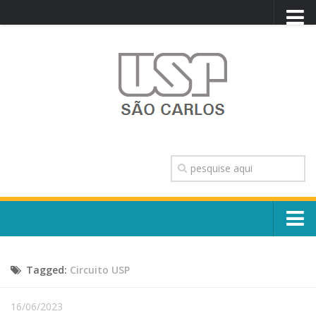
PORTAL USP
WEBMAIL
NEWSLETTER
VIDEOCAST
SISTEMAS USP
TRANSPARÊNCIA
OUVIDORIA
CONTATO
Sobre o Campus
ENGLISH
Tagged:
Circuito USP
Escola, Institutos e Órgãos
Conselho Gestor e Dirigentes
Núcleos e Comissões
16/06/2023
História e Números