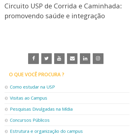
Circuito USP de Corrida e Caminhada:
Telefones e Mapas
Pessoas
promovendo saúde e integração
Ensino
Graduação
Pós-Graduação
Educação a distância
Cursos de Extensão
Pesquisa e Inovação
Linhas de Pesquisa
Centros, Núcleos e Projetos em Rede
O QUE VOCÊ PROCURA ?
Pós-doutorado
Iniciação Científica
Como estudar na USP
Transferência de Tecnologia
Visitas ao Campus
Empresas Juniores
Extensão à Comunidade
Pesquisas Divulgadas na Mídia
Projetos, Programas e Cursos
Concursos Públicos
Artes, Cultura e Esportes
Museus e Espaços Interativos
Estrutura e organização do campus