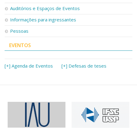
Serviços
Auditórios e Espaços de Eventos
Bibliotecas
Apoio ao Estudante
Informações para ingressantes
Segurança, Trânsito e Prevenção
Pessoas
RH, Administrativo e Financeiro
Outros serviços
EVENTOS
Comunicação
Assessorias e Mídias
Aplicativos e Sites
[+] Agenda de Eventos
[+] Defesas de teses
Jornal da USP
Agenda de Eventos
Defesa de Teses