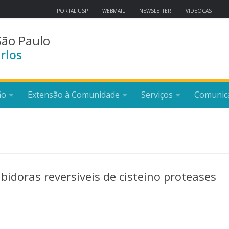
PORTAL USP
WEBMAIL
NEWSLETTER
VIDEOCAST
São Paulo
rlos
ão
Extensão à Comunidade
Serviços
Comunic
ibidoras reversíveis de cisteíno proteases