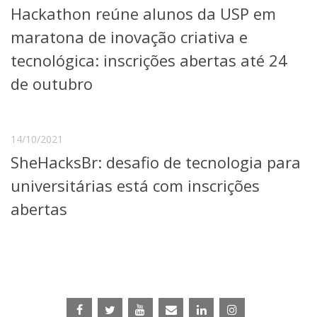
Hackathon reúne alunos da USP em
Telefones e Mapas
Pessoas
maratona de inovação criativa e
Ensino
tecnológica: inscrições abertas até 24
Graduação
de outubro
Pós-Graduação
Educação a distância
Cursos de Extensão
Pesquisa e Inovação
14/10/2021
Linhas de Pesquisa
SheHacksBr: desafio de tecnologia para
Centros, Núcleos e Projetos em Rede
universitárias está com inscrições
Pós-doutorado
Iniciação Científica
abertas
Transferência de Tecnologia
Empresas Juniores
Extensão à Comunidade
Projetos, Programas e Cursos
Artes, Cultura e Esportes
Museus e Espaços Interativos