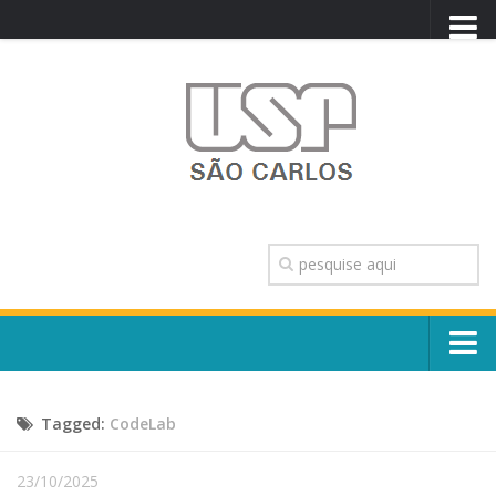
PORTAL USP
WEBMAIL
NEWSLETTER
VIDEOCAST
SISTEMAS USP
TRANSPARÊNCIA
OUVIDORIA
CONTATO
Sobre o Campus
ENGLISH
Tagged:
CodeLab
Escola, Institutos e Órgãos
Conselho Gestor e Dirigentes
Núcleos e Comissões
23/10/2025
História e Números