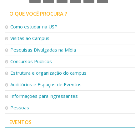
Serviços
Bibliotecas
O QUE VOCÊ PROCURA ?
Apoio ao Estudante
Segurança, Trânsito e Prevenção
Como estudar na USP
RH, Administrativo e Financeiro
Visitas ao Campus
Outros serviços
Comunicação
Pesquisas Divulgadas na Mídia
Assessorias e Mídias
Concursos Públicos
Aplicativos e Sites
Jornal da USP
Estrutura e organização do campus
Agenda de Eventos
Defesa de Teses
Auditórios e Espaços de Eventos
Informações para ingressantes
Pessoas
EVENTOS