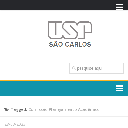
PORTAL USP
WEBMAIL
NEWSLETTER
VIDEOCAST
SISTEMAS USP
TRANSPARÊNCIA
OUVIDORIA
CONTATO
Sobre o Campus
ENGLISH
Tagged:
Comissão Planejamento Acadêmico
Escola, Institutos e Órgãos
Conselho Gestor e Dirigentes
Núcleos e Comissões
28/03/2023
História e Números