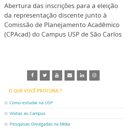
Abertura das inscrições para a eleição
Telefones e Mapas
Pessoas
da representação discente junto à
Ensino
Comissão de Planejamento Acadêmico
Graduação
(CPAcad) do Campus USP de São Carlos
Pós-Graduação
Educação a distância
Cursos de Extensão
Pesquisa e Inovação
Linhas de Pesquisa
Centros, Núcleos e Projetos em Rede
Pós-doutorado
Iniciação Científica
Transferência de Tecnologia
O QUE VOCÊ PROCURA ?
Empresas Juniores
Extensão à Comunidade
Como estudar na USP
Projetos, Programas e Cursos
Visitas ao Campus
Artes, Cultura e Esportes
Museus e Espaços Interativos
Pesquisas Divulgadas na Mídia