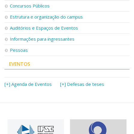
Serviços
Concursos Públicos
Bibliotecas
Estrutura e organização do campus
Apoio ao Estudante
Segurança, Trânsito e Prevenção
Auditórios e Espaços de Eventos
RH, Administrativo e Financeiro
Outros serviços
Informações para ingressantes
Comunicação
Pessoas
Assessorias e Mídias
Aplicativos e Sites
EVENTOS
Jornal da USP
Agenda de Eventos
Defesa de Teses
[+] Agenda de Eventos
[+] Defesas de teses