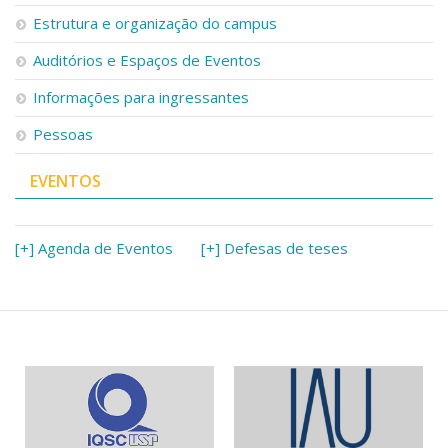
Serviços
Estrutura e organização do campus
Bibliotecas
Auditórios e Espaços de Eventos
Apoio ao Estudante
Segurança, Trânsito e Prevenção
Informações para ingressantes
RH, Administrativo e Financeiro
Outros serviços
Pessoas
Comunicação
EVENTOS
Assessorias e Mídias
Aplicativos e Sites
Jornal da USP
Agenda de Eventos
[+] Agenda de Eventos
[+] Defesas de teses
Defesa de Teses