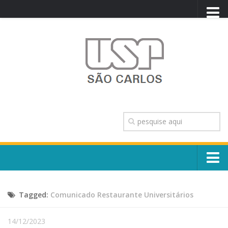
PORTAL USP
WEBMAIL
NEWSLETTER
VIDEOCAST
SISTEMAS USP
TRANSPARÊNCIA
OUVIDORIA
CONTATO
Sobre o Campus
ENGLISH
Tagged:
Comunicado Restaurante Universitários
Escola, Institutos e Órgãos
Conselho Gestor e Dirigentes
Núcleos e Comissões
14/12/2023
História e Números