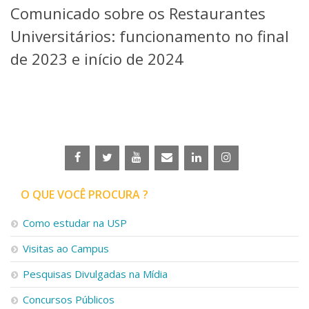
Comunicado sobre os Restaurantes
Telefones e Mapas
Pessoas
Universitários: funcionamento no final
Ensino
de 2023 e início de 2024
Graduação
Pós-Graduação
Educação a distância
Cursos de Extensão
Pesquisa e Inovação
Linhas de Pesquisa
Centros, Núcleos e Projetos em Rede
Pós-doutorado
O QUE VOCÊ PROCURA ?
Iniciação Científica
Transferência de Tecnologia
Como estudar na USP
Empresas Juniores
Extensão à Comunidade
Visitas ao Campus
Projetos, Programas e Cursos
Pesquisas Divulgadas na Mídia
Artes, Cultura e Esportes
Museus e Espaços Interativos
Concursos Públicos