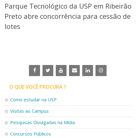
Parque Tecnológico da USP em Ribeirão
Telefones e Mapas
Pessoas
Preto abre concorrência para cessão de
Ensino
lotes
Graduação
Pós-Graduação
Educação a distância
Cursos de Extensão
Pesquisa e Inovação
Linhas de Pesquisa
Centros, Núcleos e Projetos em Rede
Pós-doutorado
O QUE VOCÊ PROCURA ?
Iniciação Científica
Transferência de Tecnologia
Como estudar na USP
Empresas Juniores
Extensão à Comunidade
Visitas ao Campus
Projetos, Programas e Cursos
Pesquisas Divulgadas na Mídia
Artes, Cultura e Esportes
Museus e Espaços Interativos
Concursos Públicos