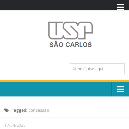
PORTAL USP
WEBMAIL
NEWSLETTER
VIDEOCAST
SISTEMAS USP
TRANSPARÊNCIA
OUVIDORIA
CONTATO
Sobre o Campus
ENGLISH
Tagged:
concessão
Escola, Institutos e Órgãos
Conselho Gestor e Dirigentes
Núcleos e Comissões
17/04/2023
História e Números