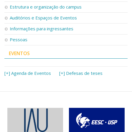
Serviços
Estrutura e organização do campus
Bibliotecas
Auditórios e Espaços de Eventos
Apoio ao Estudante
Segurança, Trânsito e Prevenção
Informações para ingressantes
RH, Administrativo e Financeiro
Outros serviços
Pessoas
Comunicação
EVENTOS
Assessorias e Mídias
Aplicativos e Sites
Jornal da USP
Agenda de Eventos
[+] Agenda de Eventos
[+] Defesas de teses
Defesa de Teses