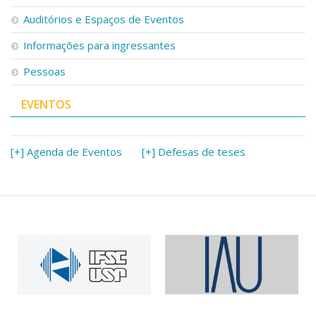
Serviços
Auditórios e Espaços de Eventos
Bibliotecas
Apoio ao Estudante
Informações para ingressantes
Segurança, Trânsito e Prevenção
Pessoas
RH, Administrativo e Financeiro
Outros serviços
EVENTOS
Comunicação
Assessorias e Mídias
Aplicativos e Sites
[+] Agenda de Eventos
[+] Defesas de teses
Jornal da USP
Agenda de Eventos
Defesa de Teses