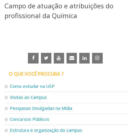
Campo de atuação e atribuições do
Telefones e Mapas
Pessoas
profissional da Química
Ensino
Graduação
Pós-Graduação
Educação a distância
Cursos de Extensão
Pesquisa e Inovação
Linhas de Pesquisa
Centros, Núcleos e Projetos em Rede
O QUE VOCÊ PROCURA ?
Pós-doutorado
Iniciação Científica
Como estudar na USP
Transferência de Tecnologia
Visitas ao Campus
Empresas Juniores
Extensão à Comunidade
Pesquisas Divulgadas na Mídia
Projetos, Programas e Cursos
Concursos Públicos
Artes, Cultura e Esportes
Museus e Espaços Interativos
Estrutura e organização do campus