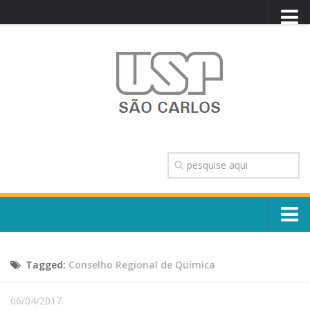
PORTAL USP
WEBMAIL
NEWSLETTER
VIDEOCAST
SISTEMAS USP
TRANSPARÊNCIA
OUVIDORIA
CONTATO
Sobre o Campus
ENGLISH
Tagged:
Conselho Regional de Química
Escola, Institutos e Órgãos
Conselho Gestor e Dirigentes
Núcleos e Comissões
06/04/2017
História e Números