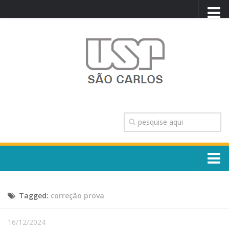
PORTAL USP
WEBMAIL
NEWSLETTER
VIDEOCAST
SISTEMAS USP
TRANSPARÊNCIA
OUVIDORIA
CONTATO
Sobre o Campus
ENGLISH
Tagged:
correção prova
Escola, Institutos e Órgãos
Conselho Gestor e Dirigentes
Núcleos e Comissões
16/12/2024
História e Números