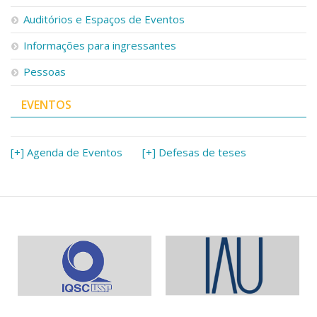
Serviços
Auditórios e Espaços de Eventos
Bibliotecas
Apoio ao Estudante
Informações para ingressantes
Segurança, Trânsito e Prevenção
Pessoas
RH, Administrativo e Financeiro
Outros serviços
EVENTOS
Comunicação
Assessorias e Mídias
Aplicativos e Sites
[+] Agenda de Eventos
[+] Defesas de teses
Jornal da USP
Agenda de Eventos
Defesa de Teses