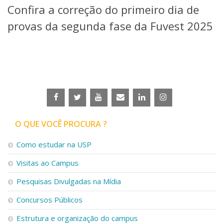
Confira a correção do primeiro dia de
Telefones e Mapas
Pessoas
provas da segunda fase da Fuvest 2025
Ensino
Graduação
Pós-Graduação
Educação a distância
Cursos de Extensão
Pesquisa e Inovação
Linhas de Pesquisa
Centros, Núcleos e Projetos em Rede
O QUE VOCÊ PROCURA ?
Pós-doutorado
Iniciação Científica
Como estudar na USP
Transferência de Tecnologia
Visitas ao Campus
Empresas Juniores
Extensão à Comunidade
Pesquisas Divulgadas na Mídia
Projetos, Programas e Cursos
Concursos Públicos
Artes, Cultura e Esportes
Museus e Espaços Interativos
Estrutura e organização do campus