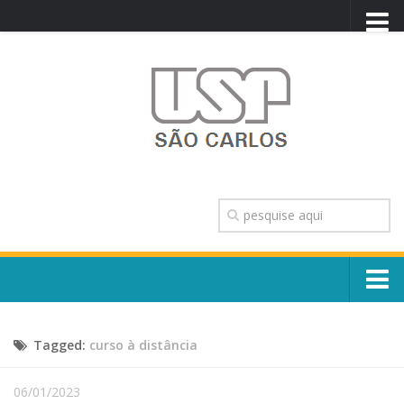
PORTAL USP
WEBMAIL
NEWSLETTER
VIDEOCAST
SISTEMAS USP
TRANSPARÊNCIA
OUVIDORIA
CONTATO
Sobre o Campus
ENGLISH
Tagged:
curso à distância
Escola, Institutos e Órgãos
Conselho Gestor e Dirigentes
Núcleos e Comissões
06/01/2023
História e Números