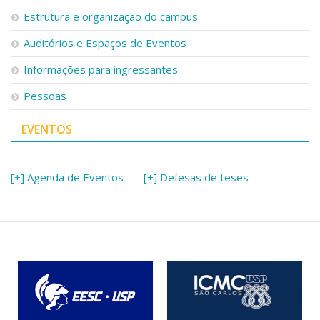
Serviços
Estrutura e organização do campus
Bibliotecas
Auditórios e Espaços de Eventos
Apoio ao Estudante
Segurança, Trânsito e Prevenção
Informações para ingressantes
RH, Administrativo e Financeiro
Outros serviços
Pessoas
Comunicação
EVENTOS
Assessorias e Mídias
Aplicativos e Sites
Jornal da USP
Agenda de Eventos
[+] Agenda de Eventos
[+] Defesas de teses
Defesa de Teses