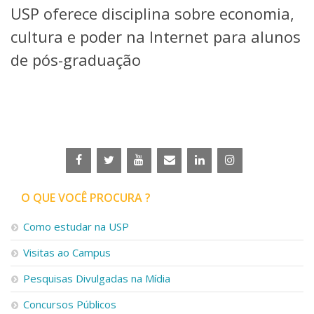
USP oferece disciplina sobre economia,
Telefones e Mapas
Pessoas
cultura e poder na Internet para alunos
Ensino
de pós-graduação
Graduação
Pós-Graduação
Educação a distância
Cursos de Extensão
Pesquisa e Inovação
Linhas de Pesquisa
Centros, Núcleos e Projetos em Rede
Pós-doutorado
O QUE VOCÊ PROCURA ?
Iniciação Científica
Transferência de Tecnologia
Como estudar na USP
Empresas Juniores
Extensão à Comunidade
Visitas ao Campus
Projetos, Programas e Cursos
Pesquisas Divulgadas na Mídia
Artes, Cultura e Esportes
Museus e Espaços Interativos
Concursos Públicos