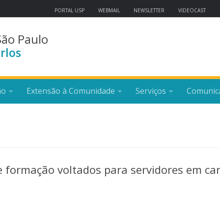
PORTAL USP
WEBMAIL
NEWSLETTER
VIDEOCAST
São Paulo
rlos
ão
Extensão à Comunidade
Serviços
Comunic
de formação voltados para servidores em ca