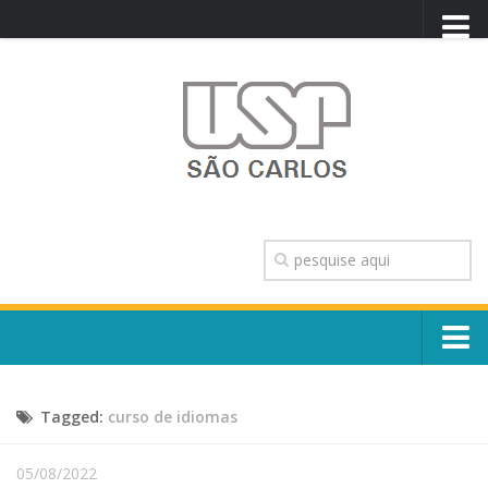
PORTAL USP
WEBMAIL
NEWSLETTER
VIDEOCAST
SISTEMAS USP
TRANSPARÊNCIA
OUVIDORIA
CONTATO
Sobre o Campus
ENGLISH
Tagged:
curso de idiomas
Escola, Institutos e Órgãos
Conselho Gestor e Dirigentes
Núcleos e Comissões
05/08/2022
História e Números