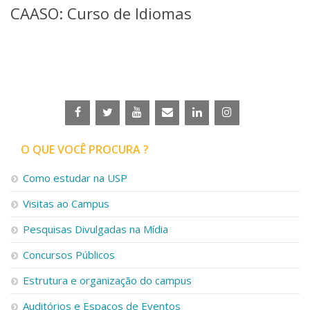
CAASO: Curso de Idiomas
Telefones e Mapas
Pessoas
Ensino
Graduação
Pós-Graduação
Educação a distância
Cursos de Extensão
Pesquisa e Inovação
O QUE VOCÊ PROCURA ?
Linhas de Pesquisa
Centros, Núcleos e Projetos em Rede
Como estudar na USP
Pós-doutorado
Iniciação Científica
Visitas ao Campus
Transferência de Tecnologia
Empresas Juniores
Pesquisas Divulgadas na Mídia
Extensão à Comunidade
Concursos Públicos
Projetos, Programas e Cursos
Estrutura e organização do campus
Artes, Cultura e Esportes
Museus e Espaços Interativos
Auditórios e Espaços de Eventos