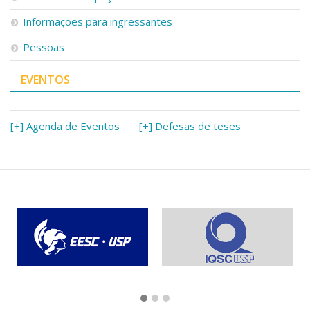
Serviços
Informações para ingressantes
Bibliotecas
Apoio ao Estudante
Pessoas
Segurança, Trânsito e Prevenção
RH, Administrativo e Financeiro
EVENTOS
Outros serviços
Comunicação
[+] Agenda de Eventos
[+] Defesas de teses
Assessorias e Mídias
Aplicativos e Sites
Jornal da USP
Agenda de Eventos
Defesa de Teses