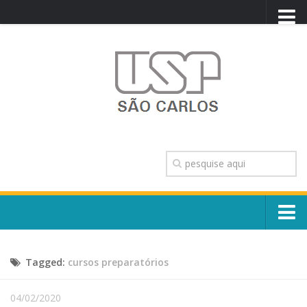
PORTAL USP
WEBMAIL
NEWSLETTER
VIDEOCAST
SISTEMAS USP
TRANSPARÊNCIA
OUVIDORIA
CONTATO
Sobre o Campus
ENGLISH
Tagged:
cursos preparatórios
Escola, Institutos e Órgãos
Conselho Gestor e Dirigentes
Núcleos e Comissões
04/02/2020
História e Números