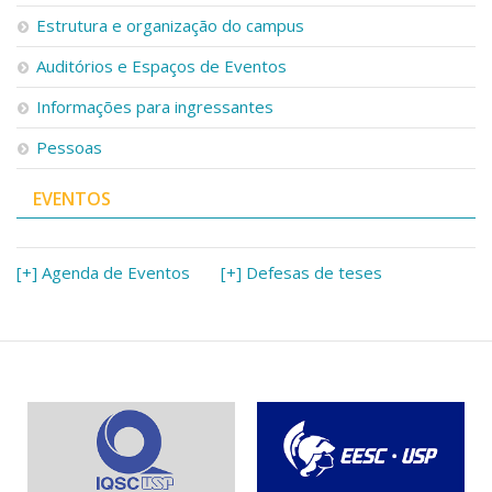
Serviços
Estrutura e organização do campus
Bibliotecas
Auditórios e Espaços de Eventos
Apoio ao Estudante
Segurança, Trânsito e Prevenção
Informações para ingressantes
RH, Administrativo e Financeiro
Outros serviços
Pessoas
Comunicação
EVENTOS
Assessorias e Mídias
Aplicativos e Sites
Jornal da USP
Agenda de Eventos
[+] Agenda de Eventos
[+] Defesas de teses
Defesa de Teses