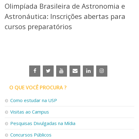
Olimpíada Brasileira de Astronomia e
Telefones e Mapas
Pessoas
Astronáutica: Inscrições abertas para
Ensino
cursos preparatórios
Graduação
Pós-Graduação
Educação a distância
Cursos de Extensão
Pesquisa e Inovação
Linhas de Pesquisa
Centros, Núcleos e Projetos em Rede
Pós-doutorado
O QUE VOCÊ PROCURA ?
Iniciação Científica
Transferência de Tecnologia
Como estudar na USP
Empresas Juniores
Extensão à Comunidade
Visitas ao Campus
Projetos, Programas e Cursos
Pesquisas Divulgadas na Mídia
Artes, Cultura e Esportes
Museus e Espaços Interativos
Concursos Públicos