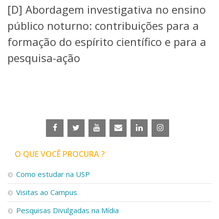
[D] Abordagem investigativa no ensino
Telefones e Mapas
Pessoas
público noturno: contribuições para a
Ensino
formação do espírito científico e para a
Graduação
pesquisa-ação
Pós-Graduação
Educação a distância
Cursos de Extensão
Pesquisa e Inovação
Linhas de Pesquisa
Centros, Núcleos e Projetos em Rede
Pós-doutorado
Iniciação Científica
Transferência de Tecnologia
O QUE VOCÊ PROCURA ?
Empresas Juniores
Extensão à Comunidade
Como estudar na USP
Projetos, Programas e Cursos
Visitas ao Campus
Artes, Cultura e Esportes
Museus e Espaços Interativos
Pesquisas Divulgadas na Mídia