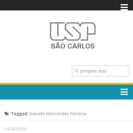
PORTAL USP
WEBMAIL
NEWSLETTER
VIDEOCAST
SISTEMAS USP
TRANSPARÊNCIA
OUVIDORIA
CONTATO
Sobre o Campus
ENGLISH
Tagged:
Daniele Marcondes Ferreira
Escola, Institutos e Órgãos
Conselho Gestor e Dirigentes
Núcleos e Comissões
14/08/2020
História e Números