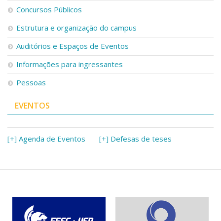
Serviços
Concursos Públicos
Bibliotecas
Estrutura e organização do campus
Apoio ao Estudante
Segurança, Trânsito e Prevenção
Auditórios e Espaços de Eventos
RH, Administrativo e Financeiro
Outros serviços
Informações para ingressantes
Comunicação
Pessoas
Assessorias e Mídias
Aplicativos e Sites
EVENTOS
Jornal da USP
Agenda de Eventos
Defesa de Teses
[+] Agenda de Eventos
[+] Defesas de teses