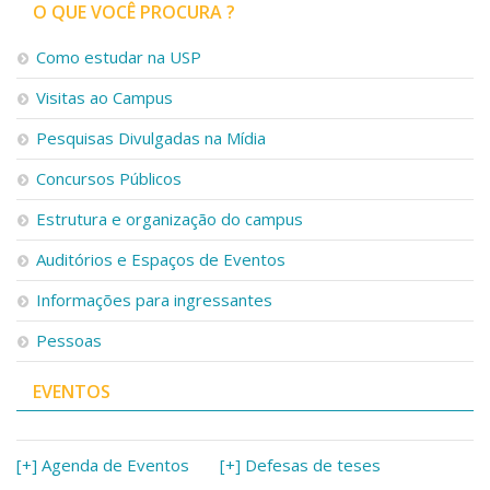
Serviços
O QUE VOCÊ PROCURA ?
Bibliotecas
Como estudar na USP
Apoio ao Estudante
Segurança, Trânsito e Prevenção
Visitas ao Campus
RH, Administrativo e Financeiro
Outros serviços
Pesquisas Divulgadas na Mídia
Comunicação
Concursos Públicos
Assessorias e Mídias
Estrutura e organização do campus
Aplicativos e Sites
Jornal da USP
Auditórios e Espaços de Eventos
Agenda de Eventos
Defesa de Teses
Informações para ingressantes
Pessoas
EVENTOS
[+] Agenda de Eventos
[+] Defesas de teses