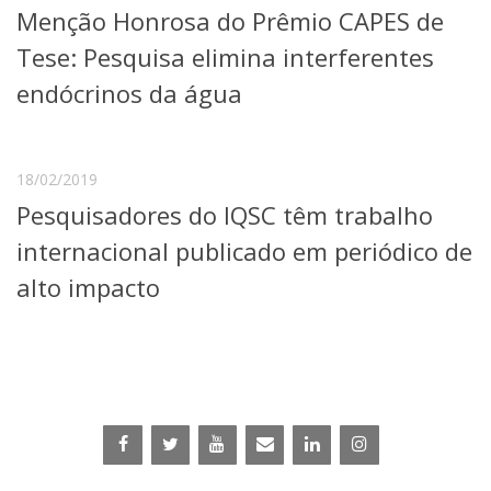
Menção Honrosa do Prêmio CAPES de
Telefones e Mapas
Pessoas
Tese: Pesquisa elimina interferentes
Ensino
endócrinos da água
Graduação
Pós-Graduação
Educação a distância
Cursos de Extensão
18/02/2019
Pesquisadores do IQSC têm trabalho
Pesquisa e Inovação
Linhas de Pesquisa
internacional publicado em periódico de
Centros, Núcleos e Projetos em Rede
alto impacto
Pós-doutorado
Iniciação Científica
Transferência de Tecnologia
Empresas Juniores
Extensão à Comunidade
Projetos, Programas e Cursos
Artes, Cultura e Esportes
Museus e Espaços Interativos