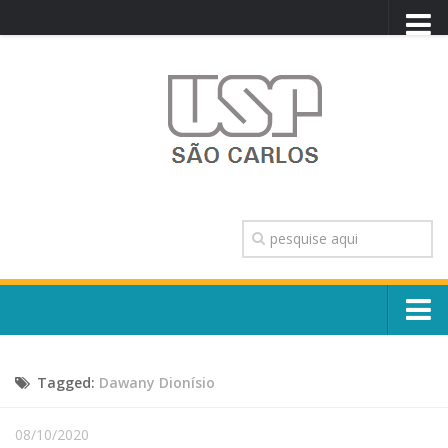
PORTAL USP
WEBMAIL
NEWSLETTER
VIDEOCAST
SISTEMAS USP
TRANSPARÊNCIA
OUVIDORIA
CONTATO
Sobre o Campus
ENGLISH
Tagged:
Dawany Dionísio
Escola, Institutos e Órgãos
Conselho Gestor e Dirigentes
Núcleos e Comissões
08/10/2020
História e Números