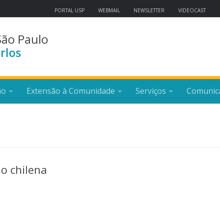
PORTAL USP
WEBMAIL
NEWSLETTER
VIDEOCAST
São Paulo
rlos
ão
Extensão à Comunidade
Serviços
Comunic
o chilena