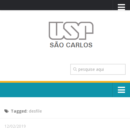
PORTAL USP
WEBMAIL
NEWSLETTER
VIDEOCAST
SISTEMAS USP
TRANSPARÊNCIA
OUVIDORIA
CONTATO
Sobre o Campus
ENGLISH
Tagged:
desfile
Escola, Institutos e Órgãos
Conselho Gestor e Dirigentes
Núcleos e Comissões
12/02/2019
História e Números