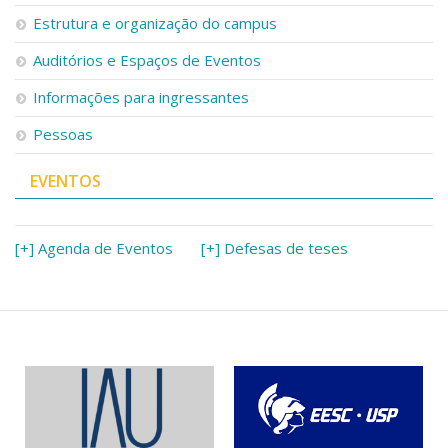
Serviços
Estrutura e organização do campus
Bibliotecas
Auditórios e Espaços de Eventos
Apoio ao Estudante
Segurança, Trânsito e Prevenção
Informações para ingressantes
RH, Administrativo e Financeiro
Outros serviços
Pessoas
Comunicação
EVENTOS
Assessorias e Mídias
Aplicativos e Sites
Jornal da USP
Agenda de Eventos
[+] Agenda de Eventos
[+] Defesas de teses
Defesa de Teses