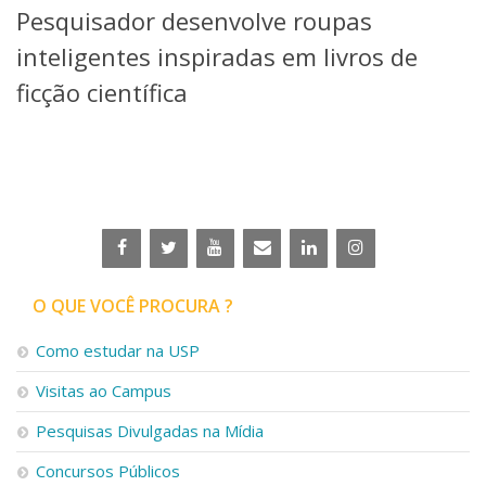
Pesquisador desenvolve roupas
Telefones e Mapas
Pessoas
inteligentes inspiradas em livros de
Ensino
ficção científica
Graduação
Pós-Graduação
Educação a distância
Cursos de Extensão
Pesquisa e Inovação
Linhas de Pesquisa
Centros, Núcleos e Projetos em Rede
Pós-doutorado
O QUE VOCÊ PROCURA ?
Iniciação Científica
Transferência de Tecnologia
Como estudar na USP
Empresas Juniores
Extensão à Comunidade
Visitas ao Campus
Projetos, Programas e Cursos
Pesquisas Divulgadas na Mídia
Artes, Cultura e Esportes
Museus e Espaços Interativos
Concursos Públicos