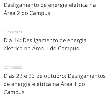
Desligamento de energia elétrica na
Telefones e Mapas
Pessoas
Área 2 do Campus
Ensino
Graduação
Pós-Graduação
13/03/2023
Educação a distância
Dia 14: Desligamento de energia
Cursos de Extensão
elétrica na Área 1 do Campus
Pesquisa e Inovação
Linhas de Pesquisa
Centros, Núcleos e Projetos em Rede
Pós-doutorado
22/10/2022
Iniciação Científica
Dias 22 e 23 de outubro: Desligamentos
Transferência de Tecnologia
Empresas Juniores
de energia elétrica na Área 1 do
Extensão à Comunidade
Campus
Projetos, Programas e Cursos
Artes, Cultura e Esportes
Museus e Espaços Interativos