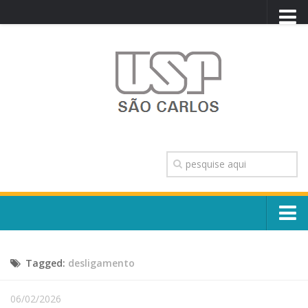
PORTAL USP
WEBMAIL
NEWSLETTER
VIDEOCAST
SISTEMAS USP
TRANSPARÊNCIA
OUVIDORIA
CONTATO
Sobre o Campus
ENGLISH
Tagged:
desligamento
Escola, Institutos e Órgãos
Conselho Gestor e Dirigentes
Núcleos e Comissões
06/02/2026
História e Números