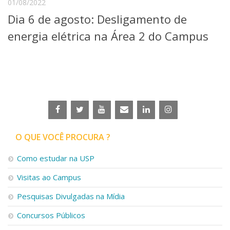
01/08/2022
Serviços
Dia 6 de agosto: Desligamento de
Bibliotecas
Apoio ao Estudante
energia elétrica na Área 2 do Campus
Segurança, Trânsito e Prevenção
RH, Administrativo e Financeiro
Outros serviços
Comunicação
Assessorias e Mídias
Aplicativos e Sites
Jornal da USP
Agenda de Eventos
O QUE VOCÊ PROCURA ?
Defesa de Teses
Como estudar na USP
Visitas ao Campus
Pesquisas Divulgadas na Mídia
Concursos Públicos