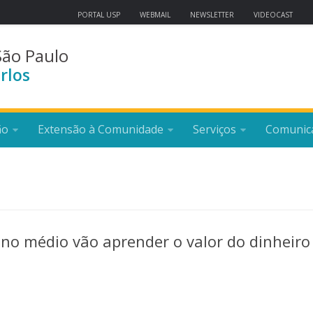
PORTAL USP
WEBMAIL
NEWSLETTER
VIDEOCAST
São Paulo
rlos
ão
Extensão à Comunidade
Serviços
Comunic
ino médio vão aprender o valor do dinheir