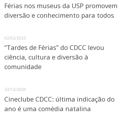
Férias nos museus da USP promovem
Telefones e Mapas
Pessoas
diversão e conhecimento para todos
Ensino
Graduação
Pós-Graduação
02/02/2023
Educação a distância
“Tardes de Férias” do CDCC levou
Cursos de Extensão
ciência, cultura e diversão à
Pesquisa e Inovação
Linhas de Pesquisa
comunidade
Centros, Núcleos e Projetos em Rede
Pós-doutorado
Iniciação Científica
Transferência de Tecnologia
23/12/2020
Empresas Juniores
Cineclube CDCC: última indicação do
Extensão à Comunidade
ano é uma comédia natalina
Projetos, Programas e Cursos
Artes, Cultura e Esportes
Museus e Espaços Interativos