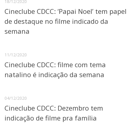
18/12/2020
Serviços
Cineclube CDCC: ‘Papai Noel’ tem papel
Bibliotecas
Apoio ao Estudante
de destaque no filme indicado da
Segurança, Trânsito e Prevenção
semana
RH, Administrativo e Financeiro
Outros serviços
Comunicação
11/12/2020
Assessorias e Mídias
Aplicativos e Sites
Cineclube CDCC: filme com tema
Jornal da USP
natalino é indicação da semana
Agenda de Eventos
Defesa de Teses
04/12/2020
Cineclube CDCC: Dezembro tem
indicação de filme pra família