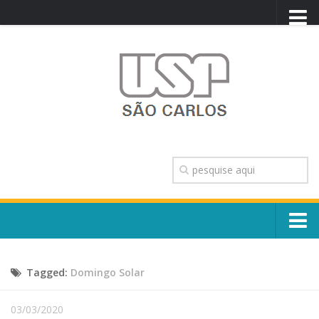
PORTAL USP
WEBMAIL
NEWSLETTER
VIDEOCAST
SISTEMAS USP
TRANSPARÊNCIA
OUVIDORIA
CONTATO
Sobre o Campus
ENGLISH
Tagged:
Domingo Solar
Escola, Institutos e Órgãos
Conselho Gestor e Dirigentes
Núcleos e Comissões
03/03/2020
História e Números