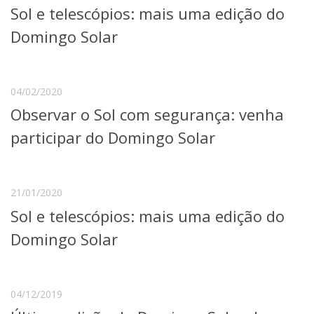
Sol e telescópios: mais uma edição do
Telefones e Mapas
Pessoas
Domingo Solar
Ensino
Graduação
Pós-Graduação
04/02/2020
Educação a distância
Observar o Sol com segurança: venha
Cursos de Extensão
participar do Domingo Solar
Pesquisa e Inovação
Linhas de Pesquisa
Centros, Núcleos e Projetos em Rede
Pós-doutorado
21/01/2020
Iniciação Científica
Sol e telescópios: mais uma edição do
Transferência de Tecnologia
Empresas Juniores
Domingo Solar
Extensão à Comunidade
Projetos, Programas e Cursos
Artes, Cultura e Esportes
04/12/2019
Museus e Espaços Interativos