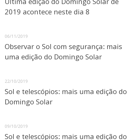
Última edição do Domingo Solar de
Serviços
2019 acontece neste dia 8
Bibliotecas
Apoio ao Estudante
Segurança, Trânsito e Prevenção
RH, Administrativo e Financeiro
06/11/2019
Outros serviços
Observar o Sol com segurança: mais
Comunicação
uma edição do Domingo Solar
Assessorias e Mídias
Aplicativos e Sites
Jornal da USP
Agenda de Eventos
22/10/2019
Defesa de Teses
Sol e telescópios: mais uma edição do
Domingo Solar
09/10/2019
Sol e telescópios: mais uma edição do