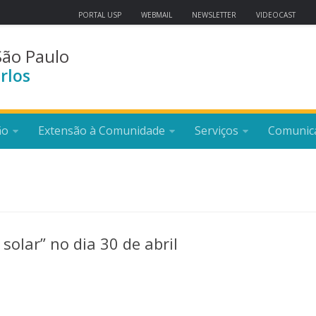
PORTAL USP
WEBMAIL
NEWSLETTER
VIDEOCAST
São Paulo
rlos
ão
Extensão à Comunidade
Serviços
Comunic
solar” no dia 30 de abril