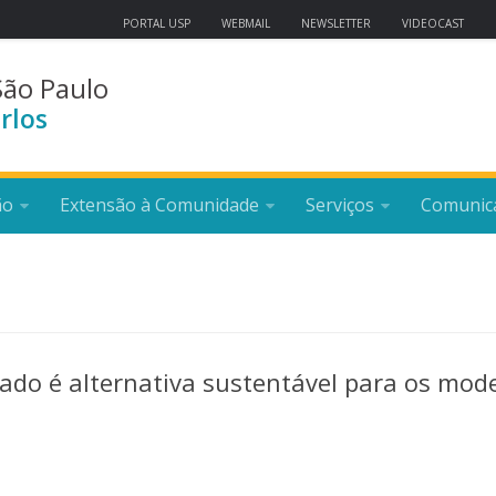
PORTAL USP
WEBMAIL
NEWSLETTER
VIDEOCAST
São Paulo
rlos
ão
Extensão à Comunidade
Serviços
Comunic
clado é alternativa sustentável para os mod