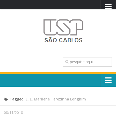
PORTAL USP
WEBMAIL
NEWSLETTER
VIDEOCAST
SISTEMAS USP
TRANSPARÊNCIA
OUVIDORIA
CONTATO
Sobre o Campus
ENGLISH
Tagged:
E. E. Marilene Terezinha Longhim
Escola, Institutos e Órgãos
Conselho Gestor e Dirigentes
Núcleos e Comissões
08/11/2018
História e Números