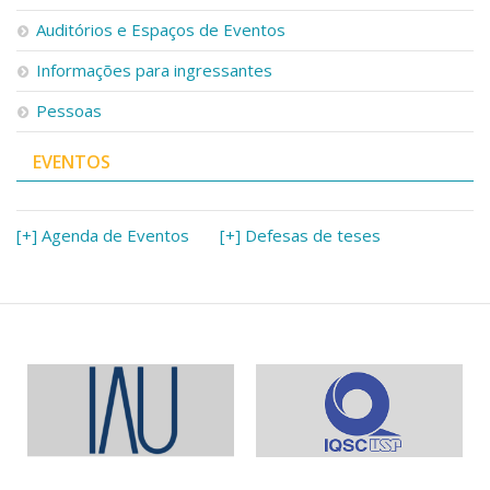
Serviços
Auditórios e Espaços de Eventos
Bibliotecas
Apoio ao Estudante
Informações para ingressantes
Segurança, Trânsito e Prevenção
Pessoas
RH, Administrativo e Financeiro
Outros serviços
EVENTOS
Comunicação
Assessorias e Mídias
Aplicativos e Sites
[+] Agenda de Eventos
[+] Defesas de teses
Jornal da USP
Agenda de Eventos
Defesa de Teses