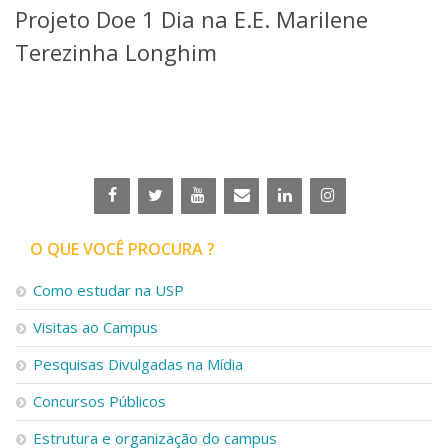
Projeto Doe 1 Dia na E.E. Marilene
Telefones e Mapas
Pessoas
Terezinha Longhim
Ensino
Graduação
Pós-Graduação
Educação a distância
Cursos de Extensão
Pesquisa e Inovação
Linhas de Pesquisa
Centros, Núcleos e Projetos em Rede
O QUE VOCÊ PROCURA ?
Pós-doutorado
Iniciação Científica
Como estudar na USP
Transferência de Tecnologia
Visitas ao Campus
Empresas Juniores
Extensão à Comunidade
Pesquisas Divulgadas na Mídia
Projetos, Programas e Cursos
Concursos Públicos
Artes, Cultura e Esportes
Museus e Espaços Interativos
Estrutura e organização do campus