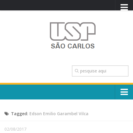
PORTAL USP
WEBMAIL
NEWSLETTER
VIDEOCAST
SISTEMAS USP
TRANSPARÊNCIA
OUVIDORIA
CONTATO
Sobre o Campus
ENGLISH
Tagged:
Edson Emilio Garambel Vilca
Escola, Institutos e Órgãos
Conselho Gestor e Dirigentes
Núcleos e Comissões
02/08/2017
História e Números