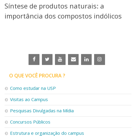
Síntese de produtos naturais: a
Telefones e Mapas
Pessoas
importância dos compostos indólicos
Ensino
Graduação
Pós-Graduação
Educação a distância
Cursos de Extensão
Pesquisa e Inovação
Linhas de Pesquisa
Centros, Núcleos e Projetos em Rede
O QUE VOCÊ PROCURA ?
Pós-doutorado
Iniciação Científica
Como estudar na USP
Transferência de Tecnologia
Visitas ao Campus
Empresas Juniores
Extensão à Comunidade
Pesquisas Divulgadas na Mídia
Projetos, Programas e Cursos
Concursos Públicos
Artes, Cultura e Esportes
Museus e Espaços Interativos
Estrutura e organização do campus