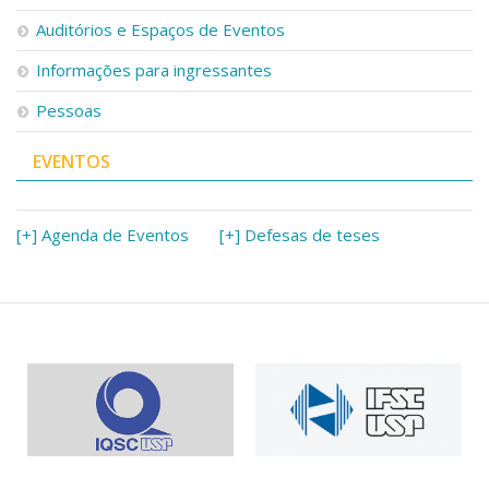
Serviços
Auditórios e Espaços de Eventos
Bibliotecas
Apoio ao Estudante
Informações para ingressantes
Segurança, Trânsito e Prevenção
Pessoas
RH, Administrativo e Financeiro
Outros serviços
EVENTOS
Comunicação
Assessorias e Mídias
Aplicativos e Sites
[+] Agenda de Eventos
[+] Defesas de teses
Jornal da USP
Agenda de Eventos
Defesa de Teses