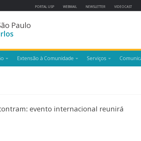
PORTAL USP
WEBMAIL
NEWSLETTER
VIDEOCAST
São Paulo
rlos
ão
Extensão à Comunidade
Serviços
Comunic
contram: evento internacional reunirá