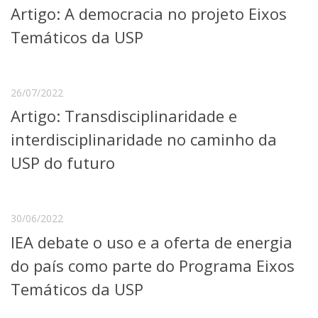
Artigo: A democracia no projeto Eixos
Telefones e Mapas
Pessoas
Temáticos da USP
Ensino
Graduação
Pós-Graduação
26/07/2022
Educação a distância
Artigo: Transdisciplinaridade e
Cursos de Extensão
interdisciplinaridade no caminho da
Pesquisa e Inovação
Linhas de Pesquisa
USP do futuro
Centros, Núcleos e Projetos em Rede
Pós-doutorado
Iniciação Científica
Transferência de Tecnologia
30/06/2022
Empresas Juniores
IEA debate o uso e a oferta de energia
Extensão à Comunidade
do país como parte do Programa Eixos
Projetos, Programas e Cursos
Temáticos da USP
Artes, Cultura e Esportes
Museus e Espaços Interativos