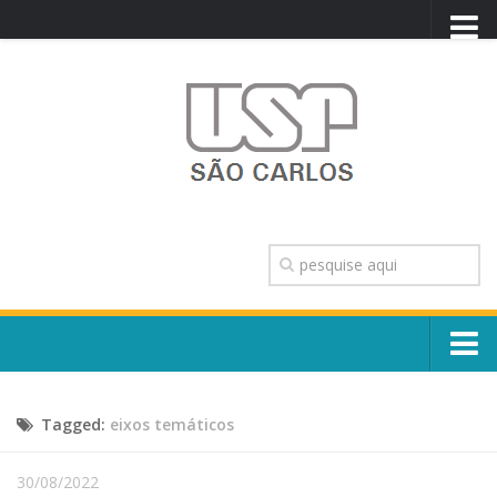
PORTAL USP
WEBMAIL
NEWSLETTER
VIDEOCAST
SISTEMAS USP
TRANSPARÊNCIA
OUVIDORIA
CONTATO
Sobre o Campus
ENGLISH
Tagged:
eixos temáticos
Escola, Institutos e Órgãos
Conselho Gestor e Dirigentes
Núcleos e Comissões
30/08/2022
História e Números