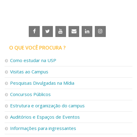
Serviços
Bibliotecas
Apoio ao Estudante
Segurança, Trânsito e Prevenção
RH, Administrativo e Financeiro
Outros serviços
Comunicação
O QUE VOCÊ PROCURA ?
Assessorias e Mídias
Como estudar na USP
Aplicativos e Sites
Jornal da USP
Visitas ao Campus
Agenda de Eventos
Defesa de Teses
Pesquisas Divulgadas na Mídia
Concursos Públicos
Estrutura e organização do campus
Auditórios e Espaços de Eventos
Informações para ingressantes