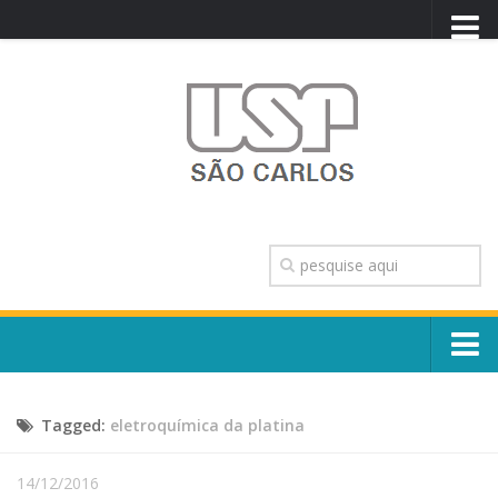
PORTAL USP
WEBMAIL
NEWSLETTER
VIDEOCAST
SISTEMAS USP
TRANSPARÊNCIA
OUVIDORIA
CONTATO
Sobre o Campus
ENGLISH
Tagged:
eletroquímica da platina
Escola, Institutos e Órgãos
Conselho Gestor e Dirigentes
Núcleos e Comissões
14/12/2016
História e Números