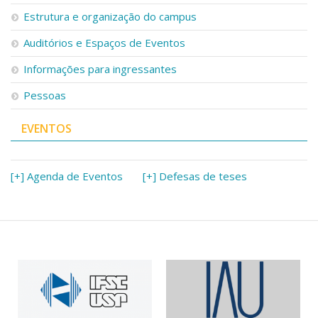
Serviços
Estrutura e organização do campus
Bibliotecas
Auditórios e Espaços de Eventos
Apoio ao Estudante
Segurança, Trânsito e Prevenção
Informações para ingressantes
RH, Administrativo e Financeiro
Outros serviços
Pessoas
Comunicação
EVENTOS
Assessorias e Mídias
Aplicativos e Sites
Jornal da USP
Agenda de Eventos
[+] Agenda de Eventos
[+] Defesas de teses
Defesa de Teses