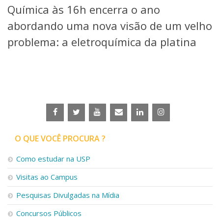
Química às 16h encerra o ano
Telefones e Mapas
Pessoas
abordando uma nova visão de um velho
Ensino
problema: a eletroquímica da platina
Graduação
Pós-Graduação
Educação a distância
Cursos de Extensão
Pesquisa e Inovação
Linhas de Pesquisa
Centros, Núcleos e Projetos em Rede
Pós-doutorado
O QUE VOCÊ PROCURA ?
Iniciação Científica
Transferência de Tecnologia
Como estudar na USP
Empresas Juniores
Extensão à Comunidade
Visitas ao Campus
Projetos, Programas e Cursos
Pesquisas Divulgadas na Mídia
Artes, Cultura e Esportes
Museus e Espaços Interativos
Concursos Públicos