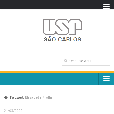
PORTAL USP
WEBMAIL
NEWSLETTER
VIDEOCAST
SISTEMAS USP
TRANSPARÊNCIA
OUVIDORIA
CONTATO
Sobre o Campus
ENGLISH
Tagged:
Elisabete Frollini
Escola, Institutos e Órgãos
Conselho Gestor e Dirigentes
Núcleos e Comissões
21/03/2025
História e Números