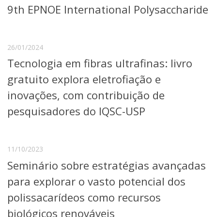
9th EPNOE International Polysaccharide
Telefones e Mapas
Pessoas
Ensino
26/01/2024
Graduação
Pós-Graduação
Tecnologia em fibras ultrafinas: livro
Educação a distância
gratuito explora eletrofiação e
Cursos de Extensão
inovações, com contribuição de
Pesquisa e Inovação
Linhas de Pesquisa
pesquisadores do IQSC-USP
Centros, Núcleos e Projetos em Rede
Pós-doutorado
Iniciação Científica
Transferência de Tecnologia
11/10/2023
Empresas Juniores
Seminário sobre estratégias avançadas
Extensão à Comunidade
para explorar o vasto potencial dos
Projetos, Programas e Cursos
polissacarídeos como recursos
Artes, Cultura e Esportes
Museus e Espaços Interativos
biológicos renováveis