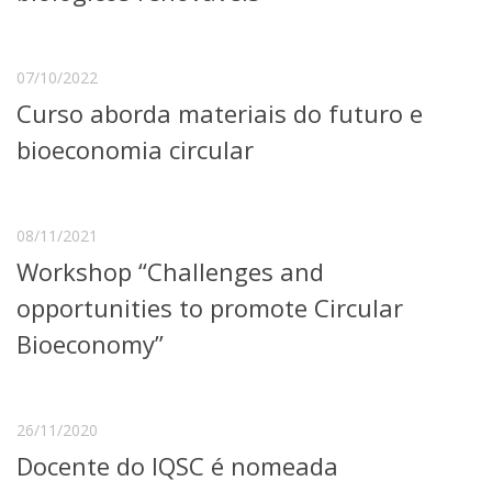
Serviços
Bibliotecas
Apoio ao Estudante
07/10/2022
Segurança, Trânsito e Prevenção
Curso aborda materiais do futuro e
RH, Administrativo e Financeiro
Outros serviços
bioeconomia circular
Comunicação
Assessorias e Mídias
Aplicativos e Sites
08/11/2021
Jornal da USP
Workshop “Challenges and
Agenda de Eventos
Defesa de Teses
opportunities to promote Circular
Bioeconomy”
26/11/2020
Docente do IQSC é nomeada