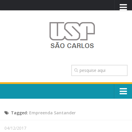
PORTAL USP
WEBMAIL
NEWSLETTER
VIDEOCAST
SISTEMAS USP
TRANSPARÊNCIA
OUVIDORIA
CONTATO
Sobre o Campus
ENGLISH
Tagged:
Empreenda Santander
Escola, Institutos e Órgãos
Conselho Gestor e Dirigentes
Núcleos e Comissões
04/12/2017
História e Números