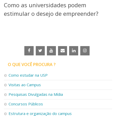
Como as universidades podem
Telefones e Mapas
Pessoas
estimular o desejo de empreender?
Ensino
Graduação
Pós-Graduação
Educação a distância
Cursos de Extensão
Pesquisa e Inovação
Linhas de Pesquisa
Centros, Núcleos e Projetos em Rede
O QUE VOCÊ PROCURA ?
Pós-doutorado
Iniciação Científica
Como estudar na USP
Transferência de Tecnologia
Visitas ao Campus
Empresas Juniores
Extensão à Comunidade
Pesquisas Divulgadas na Mídia
Projetos, Programas e Cursos
Concursos Públicos
Artes, Cultura e Esportes
Museus e Espaços Interativos
Estrutura e organização do campus