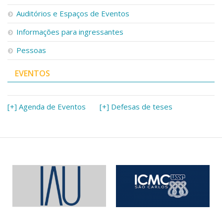
Serviços
Auditórios e Espaços de Eventos
Bibliotecas
Apoio ao Estudante
Informações para ingressantes
Segurança, Trânsito e Prevenção
Pessoas
RH, Administrativo e Financeiro
Outros serviços
EVENTOS
Comunicação
Assessorias e Mídias
Aplicativos e Sites
[+] Agenda de Eventos
[+] Defesas de teses
Jornal da USP
Agenda de Eventos
Defesa de Teses