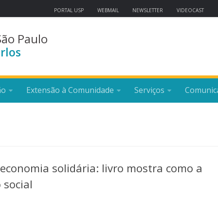
PORTAL USP
WEBMAIL
NEWSLETTER
VIDEOCAST
São Paulo
rlos
ão
Extensão à Comunidade
Serviços
Comunic
conomia solidária: livro mostra como a
 social