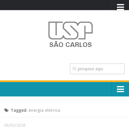
PORTAL USP
WEBMAIL
NEWSLETTER
VIDEOCAST
SISTEMAS USP
TRANSPARÊNCIA
OUVIDORIA
CONTATO
Sobre o Campus
ENGLISH
Tagged:
energia elétrica
Escola, Institutos e Órgãos
Conselho Gestor e Dirigentes
Núcleos e Comissões
06/02/2026
História e Números