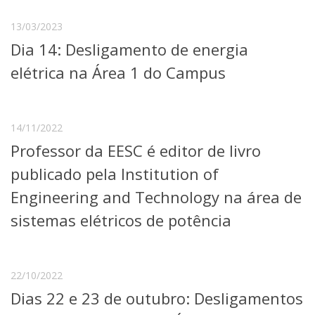
Serviços
13/03/2023
Bibliotecas
Apoio ao Estudante
Dia 14: Desligamento de energia
Segurança, Trânsito e Prevenção
elétrica na Área 1 do Campus
RH, Administrativo e Financeiro
Outros serviços
Comunicação
14/11/2022
Assessorias e Mídias
Aplicativos e Sites
Professor da EESC é editor de livro
Jornal da USP
publicado pela Institution of
Agenda de Eventos
Defesa de Teses
Engineering and Technology na área de
sistemas elétricos de potência
22/10/2022
Dias 22 e 23 de outubro: Desligamentos