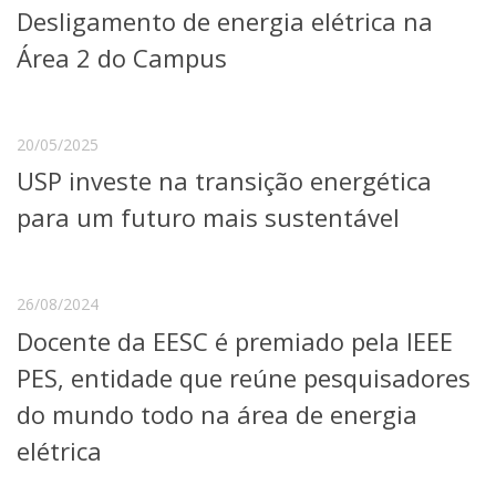
Desligamento de energia elétrica na
Telefones e Mapas
Pessoas
Área 2 do Campus
Ensino
Graduação
Pós-Graduação
20/05/2025
Educação a distância
USP investe na transição energética
Cursos de Extensão
para um futuro mais sustentável
Pesquisa e Inovação
Linhas de Pesquisa
Centros, Núcleos e Projetos em Rede
Pós-doutorado
26/08/2024
Iniciação Científica
Docente da EESC é premiado pela IEEE
Transferência de Tecnologia
Empresas Juniores
PES, entidade que reúne pesquisadores
Extensão à Comunidade
do mundo todo na área de energia
Projetos, Programas e Cursos
elétrica
Artes, Cultura e Esportes
Museus e Espaços Interativos