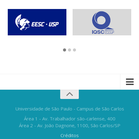
Universidade de São Paulo - Campus de São Carlos
Área 1 - Av. Trabalhador são-carlense, 400
Área 2 - Av. João Dagnone, 1100, São Carlos/SP
Créditos