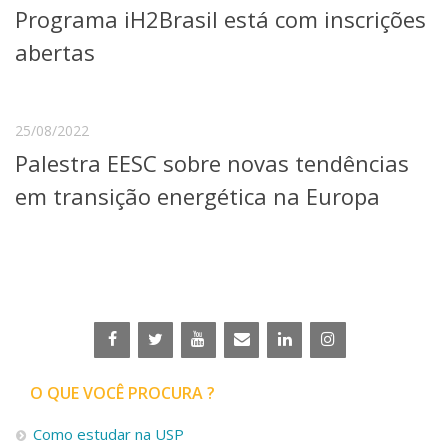
Programa iH2Brasil está com inscrições
Telefones e Mapas
Pessoas
abertas
Ensino
Graduação
Pós-Graduação
25/08/2022
Educação a distância
Palestra EESC sobre novas tendências
Cursos de Extensão
em transição energética na Europa
Pesquisa e Inovação
Linhas de Pesquisa
Centros, Núcleos e Projetos em Rede
Pós-doutorado
Iniciação Científica
Transferência de Tecnologia
Empresas Juniores
Extensão à Comunidade
Projetos, Programas e Cursos
O QUE VOCÊ PROCURA ?
Artes, Cultura e Esportes
Museus e Espaços Interativos
Como estudar na USP