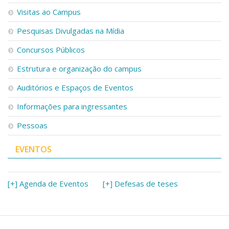
Serviços
Visitas ao Campus
Bibliotecas
Pesquisas Divulgadas na Mídia
Apoio ao Estudante
Segurança, Trânsito e Prevenção
Concursos Públicos
RH, Administrativo e Financeiro
Outros serviços
Estrutura e organização do campus
Comunicação
Auditórios e Espaços de Eventos
Assessorias e Mídias
Aplicativos e Sites
Informações para ingressantes
Jornal da USP
Pessoas
Agenda de Eventos
Defesa de Teses
EVENTOS
[+] Agenda de Eventos
[+] Defesas de teses