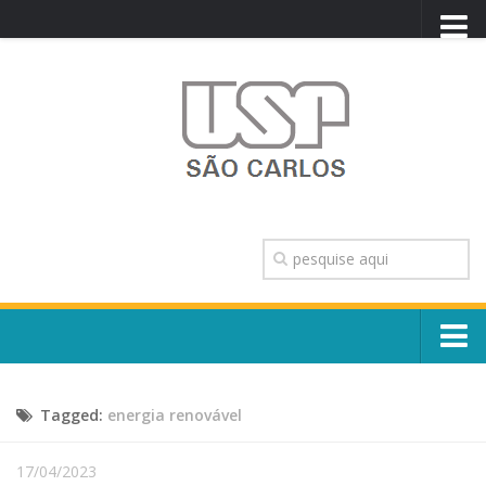
PORTAL USP
WEBMAIL
NEWSLETTER
VIDEOCAST
SISTEMAS USP
TRANSPARÊNCIA
OUVIDORIA
CONTATO
Sobre o Campus
ENGLISH
Tagged:
energia renovável
Escola, Institutos e Órgãos
Conselho Gestor e Dirigentes
Núcleos e Comissões
17/04/2023
História e Números