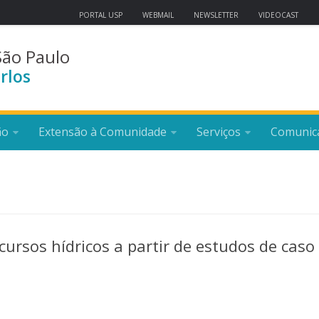
PORTAL USP
WEBMAIL
NEWSLETTER
VIDEOCAST
São Paulo
rlos
ão
Extensão à Comunidade
Serviços
Comunic
cursos hídricos a partir de estudos de caso