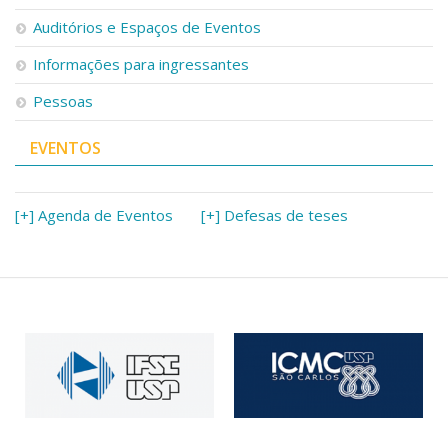
Serviços
Auditórios e Espaços de Eventos
Bibliotecas
Apoio ao Estudante
Informações para ingressantes
Segurança, Trânsito e Prevenção
Pessoas
RH, Administrativo e Financeiro
Outros serviços
EVENTOS
Comunicação
Assessorias e Mídias
Aplicativos e Sites
[+] Agenda de Eventos
[+] Defesas de teses
Jornal da USP
Agenda de Eventos
Defesa de Teses