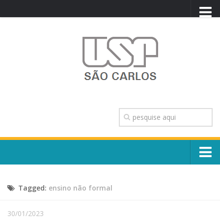
PORTAL USP
WEBMAIL
NEWSLETTER
VIDEOCAST
SISTEMAS USP
TRANSPARÊNCIA
OUVIDORIA
CONTATO
Sobre o Campus
ENGLISH
Tagged:
ensino não formal
Escola, Institutos e Órgãos
Conselho Gestor e Dirigentes
Núcleos e Comissões
30/01/2023
História e Números