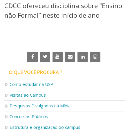
CDCC ofereceu disciplina sobre “Ensino
Telefones e Mapas
Pessoas
não Formal” neste início de ano
Ensino
Graduação
Pós-Graduação
Educação a distância
Cursos de Extensão
Pesquisa e Inovação
Linhas de Pesquisa
Centros, Núcleos e Projetos em Rede
O QUE VOCÊ PROCURA ?
Pós-doutorado
Iniciação Científica
Como estudar na USP
Transferência de Tecnologia
Visitas ao Campus
Empresas Juniores
Extensão à Comunidade
Pesquisas Divulgadas na Mídia
Projetos, Programas e Cursos
Concursos Públicos
Artes, Cultura e Esportes
Museus e Espaços Interativos
Estrutura e organização do campus