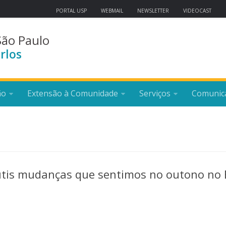
PORTAL USP
WEBMAIL
NEWSLETTER
VIDEOCAST
São Paulo
rlos
ão
Extensão à Comunidade
Serviços
Comunic
utis mudanças que sentimos no outono no 