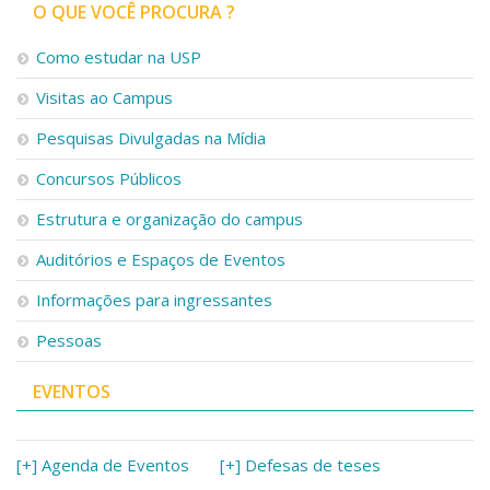
Serviços
O QUE VOCÊ PROCURA ?
Bibliotecas
Como estudar na USP
Apoio ao Estudante
Segurança, Trânsito e Prevenção
Visitas ao Campus
RH, Administrativo e Financeiro
Outros serviços
Pesquisas Divulgadas na Mídia
Comunicação
Concursos Públicos
Assessorias e Mídias
Estrutura e organização do campus
Aplicativos e Sites
Jornal da USP
Auditórios e Espaços de Eventos
Agenda de Eventos
Defesa de Teses
Informações para ingressantes
Pessoas
EVENTOS
[+] Agenda de Eventos
[+] Defesas de teses