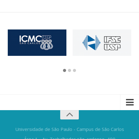
Universidade de São Paulo - Campus de São Carlos
Área 1 - Av. Trabalhador são-carlense, 400