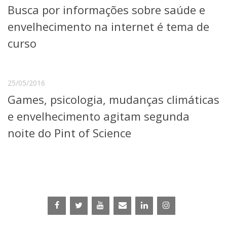
Busca por informações sobre saúde e
Telefones e Mapas
Pessoas
envelhecimento na internet é tema de
Ensino
curso
Graduação
Pós-Graduação
Educação a distância
Cursos de Extensão
25/05/2016
Games, psicologia, mudanças climáticas
Pesquisa e Inovação
Linhas de Pesquisa
e envelhecimento agitam segunda
Centros, Núcleos e Projetos em Rede
noite do Pint of Science
Pós-doutorado
Iniciação Científica
Transferência de Tecnologia
Empresas Juniores
Extensão à Comunidade
Projetos, Programas e Cursos
Artes, Cultura e Esportes
Museus e Espaços Interativos