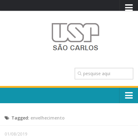
PORTAL USP
WEBMAIL
NEWSLETTER
VIDEOCAST
SISTEMAS USP
TRANSPARÊNCIA
OUVIDORIA
CONTATO
Sobre o Campus
ENGLISH
Tagged:
envelhecimento
Escola, Institutos e Órgãos
Conselho Gestor e Dirigentes
Núcleos e Comissões
01/08/2019
História e Números