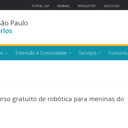
PORTAL USP
WEBMAIL
NEWSLETTER
VIDEOCAST
São Paulo
rlos
ão
Extensão à Comunidade
Serviços
Comunic
urso gratuito de robótica para meninas do