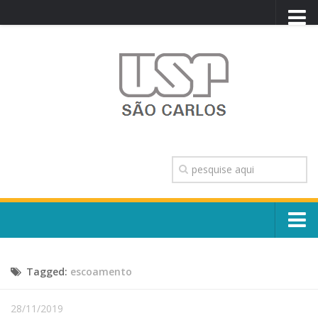
PORTAL USP
WEBMAIL
NEWSLETTER
VIDEOCAST
SISTEMAS USP
TRANSPARÊNCIA
OUVIDORIA
CONTATO
Sobre o Campus
ENGLISH
Tagged:
escoamento
Escola, Institutos e Órgãos
Conselho Gestor e Dirigentes
Núcleos e Comissões
28/11/2019
História e Números