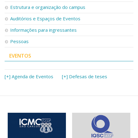
Serviços
Estrutura e organização do campus
Bibliotecas
Auditórios e Espaços de Eventos
Apoio ao Estudante
Segurança, Trânsito e Prevenção
Informações para ingressantes
RH, Administrativo e Financeiro
Outros serviços
Pessoas
Comunicação
EVENTOS
Assessorias e Mídias
Aplicativos e Sites
Jornal da USP
Agenda de Eventos
[+] Agenda de Eventos
[+] Defesas de teses
Defesa de Teses