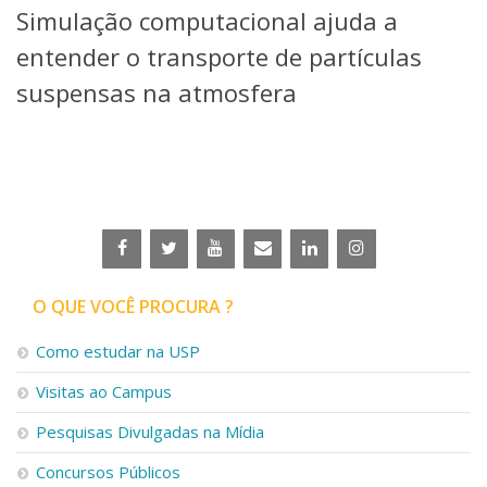
Simulação computacional ajuda a
Telefones e Mapas
Pessoas
entender o transporte de partículas
Ensino
suspensas na atmosfera
Graduação
Pós-Graduação
Educação a distância
Cursos de Extensão
Pesquisa e Inovação
Linhas de Pesquisa
Centros, Núcleos e Projetos em Rede
Pós-doutorado
O QUE VOCÊ PROCURA ?
Iniciação Científica
Transferência de Tecnologia
Como estudar na USP
Empresas Juniores
Extensão à Comunidade
Visitas ao Campus
Projetos, Programas e Cursos
Pesquisas Divulgadas na Mídia
Artes, Cultura e Esportes
Museus e Espaços Interativos
Concursos Públicos