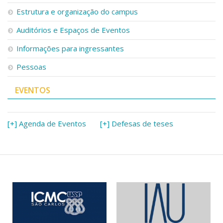
Serviços
Estrutura e organização do campus
Bibliotecas
Auditórios e Espaços de Eventos
Apoio ao Estudante
Segurança, Trânsito e Prevenção
Informações para ingressantes
RH, Administrativo e Financeiro
Outros serviços
Pessoas
Comunicação
EVENTOS
Assessorias e Mídias
Aplicativos e Sites
Jornal da USP
Agenda de Eventos
[+] Agenda de Eventos
[+] Defesas de teses
Defesa de Teses