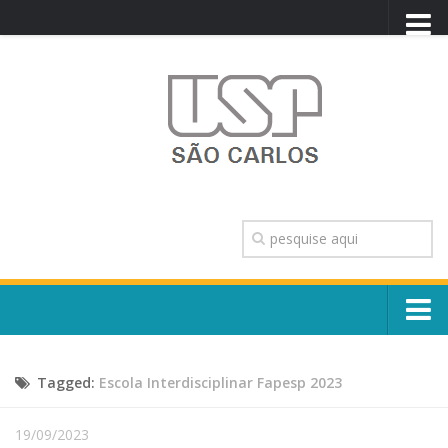
PORTAL USP
WEBMAIL
NEWSLETTER
VIDEOCAST
SISTEMAS USP
TRANSPARÊNCIA
OUVIDORIA
CONTATO
Sobre o Campus
ENGLISH
Tagged:
Escola Interdisciplinar Fapesp 2023
Escola, Institutos e Órgãos
Conselho Gestor e Dirigentes
Núcleos e Comissões
19/09/2023
História e Números