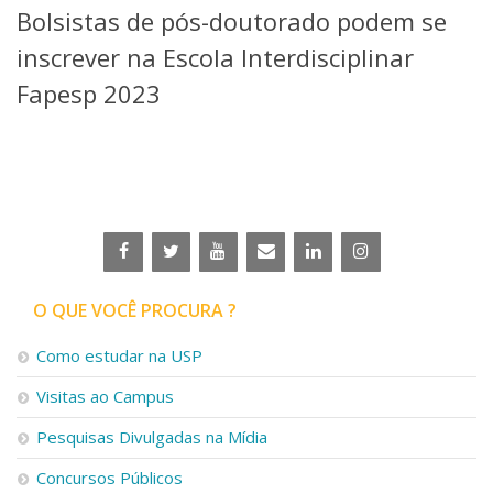
Bolsistas de pós-doutorado podem se
Telefones e Mapas
Pessoas
inscrever na Escola Interdisciplinar
Ensino
Fapesp 2023
Graduação
Pós-Graduação
Educação a distância
Cursos de Extensão
Pesquisa e Inovação
Linhas de Pesquisa
Centros, Núcleos e Projetos em Rede
Pós-doutorado
O QUE VOCÊ PROCURA ?
Iniciação Científica
Transferência de Tecnologia
Como estudar na USP
Empresas Juniores
Extensão à Comunidade
Visitas ao Campus
Projetos, Programas e Cursos
Pesquisas Divulgadas na Mídia
Artes, Cultura e Esportes
Museus e Espaços Interativos
Concursos Públicos